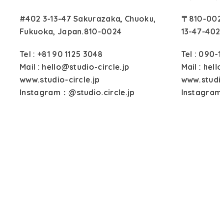
#402 3-13-47 Sakurazaka,
Chuoku,
〒810-0
Fukuoka, Japan.810-0024
13-47-40
Tel : +81 90 1125 3048
Tel : 090
Mail : hello@studio-circle.jp
Mail : hel
www.studio-circle.jp
www.studi
Instagram：
@studio.circle.jp
Instagra