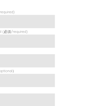
quired)
(必須/required)
tional）